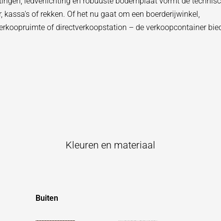
ingen, ledverlichting en robuuste bodemplaat vormt de technisc
, kassa's of rekken. Of het nu gaat om een boerderijwinkel,
koopruimte of directverkoopstation – de verkoopcontainer biedt
Kleuren en materiaal
Buiten