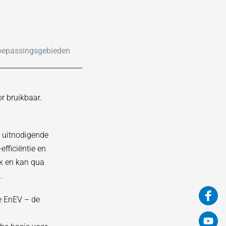
oepassingsgebieden
r bruikbaar.
n uitnodigende
efficiëntie en
ok en kan qua
.
e EnEV – de