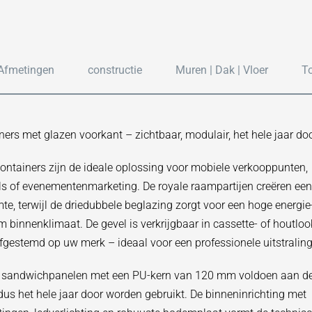
Afmetingen
constructie
Muren | Dak | Vloer
T
ers met glazen voorkant – zichtbaar, modulair, het hele jaar doo
ntainers zijn de ideale oplossing voor mobiele verkooppunten,
ls of evenementenmarketing. De royale raampartijen creëren ee
te, terwijl de driedubbele beglazing zorgt voor een hoge energie-
binnenklimaat. De gevel is verkrijgbaar in cassette- of houtlo
fgestemd op uw merk – ideaal voor een professionele uitstraling
e sandwichpanelen met een PU-kern van 120 mm voldoen aan d
dus het hele jaar door worden gebruikt. De binneninrichting met