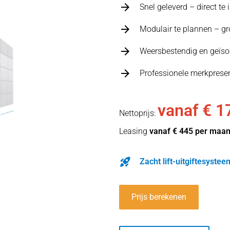
Snel geleverd – direct te
Modulair te plannen – gro
Weersbestendig en geïsol
Professionele merkpresen
vanaf € 1
Nettoprijs:
Leasing
vanaf € 445 per maa
Zacht lift-uitgiftesyste
Prijs berekenen