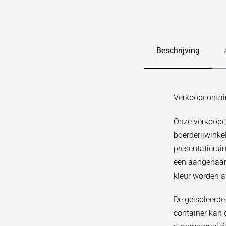
Beschrijving
Verkoopcontain
Onze verkoopco
boerderijwinke
presentatieruim
een aangenaam 
kleur worden a
De geïsoleerd
container kan 