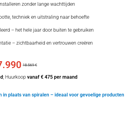
 installeren zonder lange wachttijden
otte, techniek en uitstraling naar behoefte
eerd – het hele jaar door buiten te gebruiken
tatie – zichtbaarheid en vertrouwen creëren
7.990
18.569 €
nd
; Huurkoop
vanaf € 475 per maand
em in plaats van spiralen – ideaal voor gevoelige producten