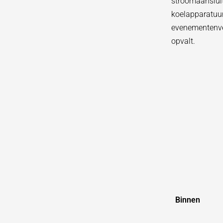
stroomaansluit
koelapparatuur
evenementenver
opvalt.
Binnen